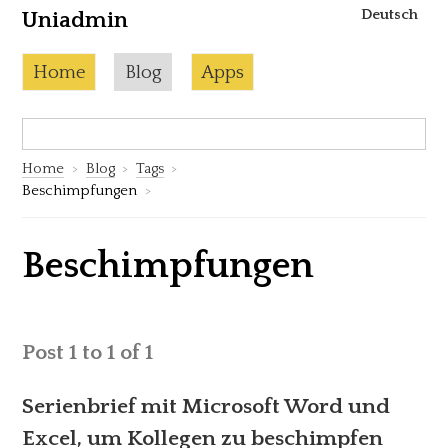
Deutsch
Uniadmin
Skip to content
Current page:
Home
Blog
Apps
Search:
S
Home
Blog
Tags
Beschimpfungen
Beschimpfungen
Post 1 to 1 of 1
Serienbrief mit Microsoft Word und
Excel, um Kollegen zu beschimpfen