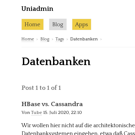
Uniadmin
Skip to content
Current page:
Home
Blog
Apps
Home
Blog
Tags
Datenbanken
Datenbanken
Post 1 to 1 of 1
HBase vs. Cassandra
Von
Tube
15. Juli 2020, 22:10
Wir wollen hier nicht auf die architektonisc
Datenbanksystemen eingehen, etwa daß Cassa