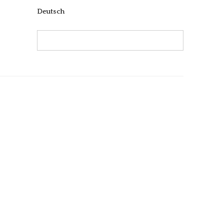
Deutsch
Search:
Search