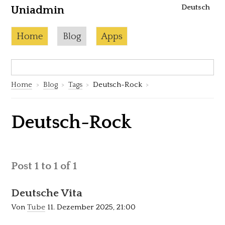
Deutsch
Uniadmin
Skip to content
Current page:
Home
Blog
Apps
Search:
S
Home
Blog
Tags
Deutsch-Rock
Deutsch-Rock
Post 1 to 1 of 1
Deutsche Vita
Von
Tube
11. Dezember 2025, 21:00