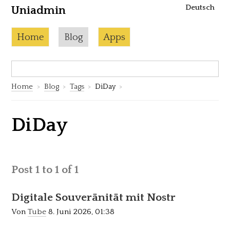
Deutsch
Uniadmin
Skip to content
Current page:
Home
Blog
Apps
Search:
S
Home
Blog
Tags
DiDay
DiDay
Post 1 to 1 of 1
Digitale Souveränität mit Nostr
Von
Tube
8. Juni 2026, 01:38