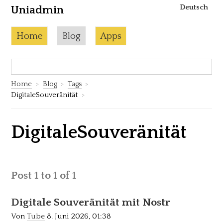
Deutsch
Uniadmin
Skip to content
Current page:
Home
Blog
Apps
Search:
S
Home
Blog
Tags
DigitaleSouveränität
DigitaleSouveränität
Post 1 to 1 of 1
Digitale Souveränität mit Nostr
Von
Tube
8. Juni 2026, 01:38