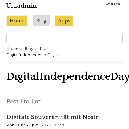
Deutsch
Uniadmin
Skip to content
Current page:
Home
Blog
Apps
Search:
S
Home
Blog
Tags
DigitalIndependenceDay
DigitalIndependenceDa
Post 1 to 1 of 1
Digitale Souveränität mit Nostr
Von
Tube
8. Juni 2026, 01:38