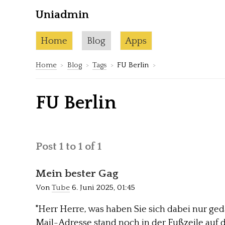
Uniadmin
Skip to content
Current page:
Home
Blog
Apps
Home
Blog
Tags
FU Berlin
FU Berlin
Post 1 to 1 of 1
Mein bester Gag
Von
Tube
6. Juni 2025, 01:45
"Herr Herre, was haben Sie sich dabei nur geda
Mail-Adresse stand noch in der Fußzeile auf 