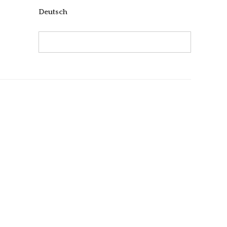
Deutsch
Search:
Search