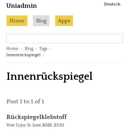
Deutsch
Uniadmin
Skip to content
Current page:
Home
Blog
Apps
Search:
S
Home
Blog
Tags
Innenrückspiegel
Innenrückspiegel
Post 1 to 1 of 1
Rückspiegelklebstoff
Von
Tube
11. Juni 2025, 23:51