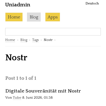
Deutsch
Uniadmin
Skip to content
Current page:
Home
Blog
Apps
Search:
S
Home
Blog
Tags
Nostr
Nostr
Post 1 to 1 of 1
Digitale Souveränität mit Nostr
Von
Tube
8. Juni 2026, 01:38