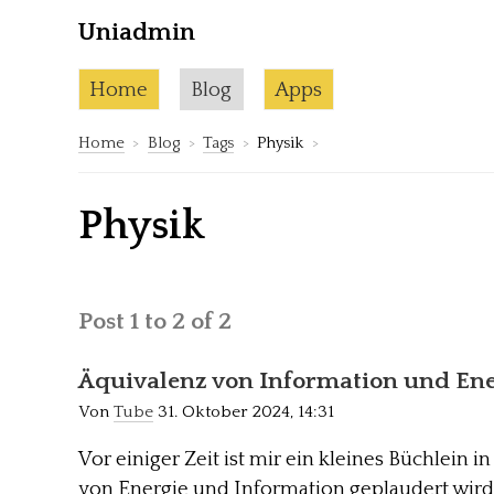
Uniadmin
Skip to content
Current page:
Home
Blog
Apps
Home
Blog
Tags
Physik
Physik
Post 1 to 2 of 2
Äquivalenz von Information und Ene
Von
Tube
31. Oktober 2024, 14:31
Vor einiger Zeit ist mir ein kleines Büchlein 
von Energie und Information geplaudert wir