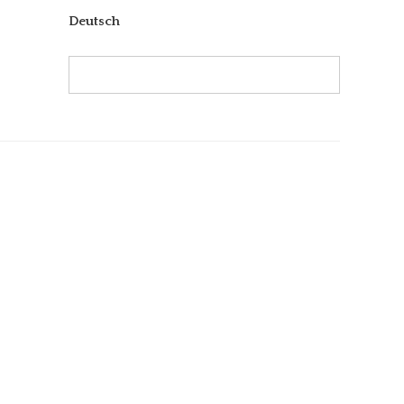
Deutsch
Search:
Search