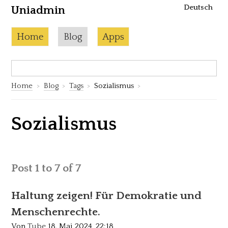
Deutsch
Uniadmin
Skip to content
Current page:
Home
Blog
Apps
Search:
S
Home
Blog
Tags
Sozialismus
Sozialismus
Post 1 to 7 of 7
Haltung zeigen! Für Demokratie und
Menschenrechte.
Von
Tube
18. Mai 2024, 22:18