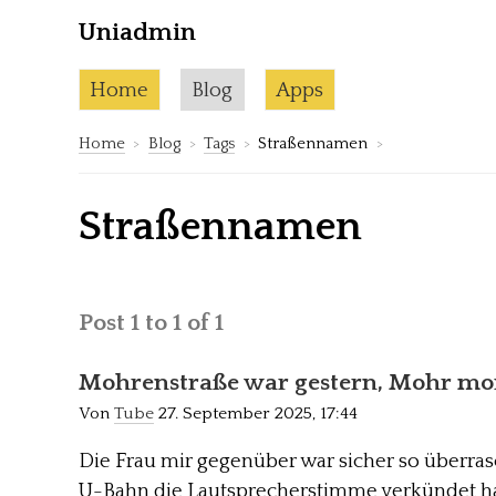
Uniadmin
Skip to content
Current page:
Home
Blog
Apps
Home
Blog
Tags
Straßennamen
Straßennamen
Post 1 to 1 of 1
Mohrenstraße war gestern, Mohr mo
Von
Tube
27. September 2025, 17:44
Die Frau mir gegenüber war sicher so überras
U-Bahn die Lautsprecherstimme verkündet ha