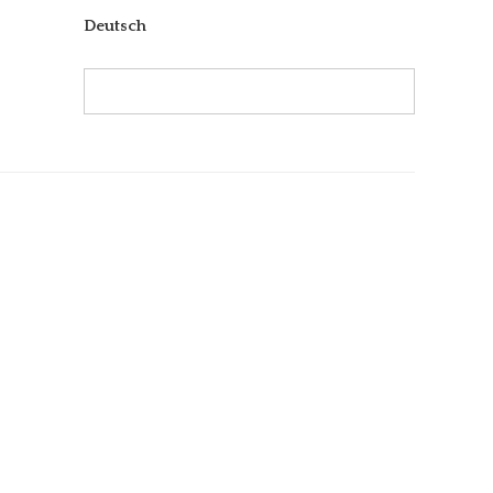
Deutsch
Search:
Search