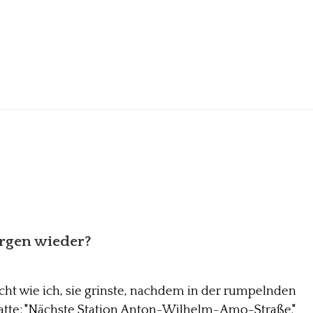
rgen wieder?
cht wie ich, sie grinste, nachdem in der rumpelnden
tte: "Nächste Station Anton-Wilhelm-Amo-Straße."