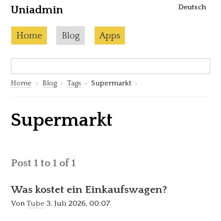
Deutsch
Uniadmin
Skip to content
Current page:
Home
Blog
Apps
Search:
S
Home
Blog
Tags
Supermarkt
Supermarkt
Post 1 to 1 of 1
Was kostet ein Einkaufswagen?
Von
Tube
3. Juli 2026, 00:07