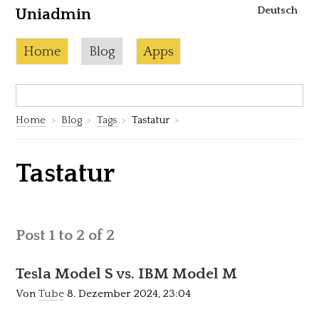
Deutsch
Uniadmin
Skip to content
Current page:
Home
Blog
Apps
Search:
S
Home
Blog
Tags
Tastatur
Tastatur
Post 1 to 2 of 2
Tesla Model S vs. IBM Model M
Von
Tube
8. Dezember 2024, 23:04