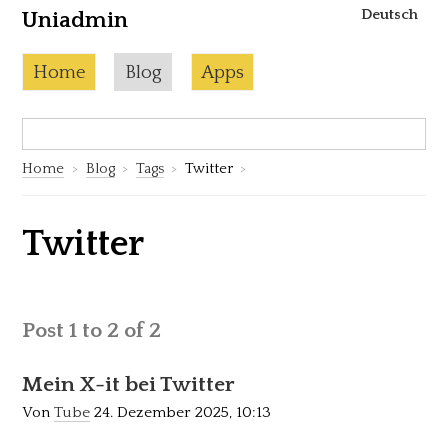
Deutsch
Uniadmin
Skip to content
Current page:
Home
Blog
Apps
Search:
S
Home
Blog
Tags
Twitter
Twitter
Post 1 to 2 of 2
Mein X-it bei Twitter
Von
Tube
24. Dezember 2025, 10:13