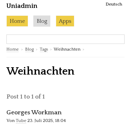
Deutsch
Uniadmin
Skip to content
Current page:
Home
Blog
Apps
Search:
S
Home
Blog
Tags
Weihnachten
Weihnachten
Post 1 to 1 of 1
Georges Workman
Von
Tube
23. Juli 2025, 18:04