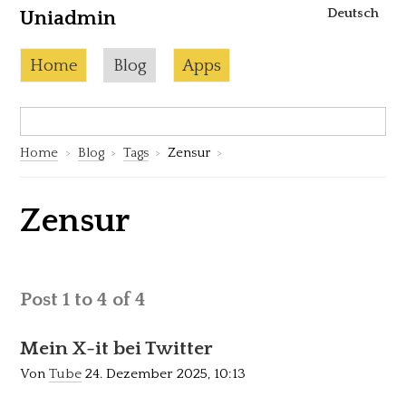
Deutsch
Uniadmin
Skip to content
Current page:
Home
Blog
Apps
Search:
S
Home
Blog
Tags
Zensur
Zensur
Post 1 to 4 of 4
Mein X-it bei Twitter
Von
Tube
24. Dezember 2025, 10:13