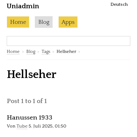
Deutsch
Uniadmin
Skip to content
Current page:
Home
Blog
Apps
Search:
S
Home
Blog
Tags
Hellseher
Hellseher
Post 1 to 1 of 1
Hanussen 1933
Von
Tube
5. Juli 2025, 01:50