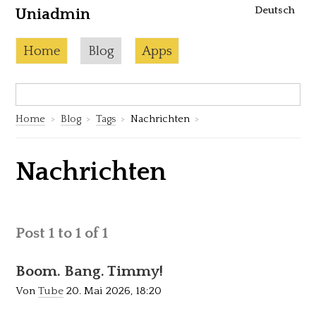
Deutsch
Uniadmin
Skip to content
Current page:
Home
Blog
Apps
Search:
S
Home
Blog
Tags
Nachrichten
Nachrichten
Post 1 to 1 of 1
Boom. Bang. Timmy!
Von
Tube
20. Mai 2026, 18:20