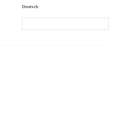
Deutsch
Search:
Search