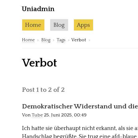
Uniadmin
Skip to content
Current page:
Home
Blog
Apps
Home
Blog
Tags
Verbot
Verbot
Post 1 to 2 of 2
Demokratischer Widerstand und die
Von
Tube
25. Juni 2025, 00:49
Ich hatte sie überhaupt nicht erkannt, als sie
Handschlag begrüßte. Sie trug eine afd-blau