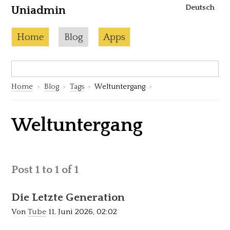
Deutsch
Uniadmin
Skip to content
Current page:
Home
Blog
Apps
Search:
S
Home
Blog
Tags
Weltuntergang
Weltuntergang
Post 1 to 1 of 1
Die Letzte Generation
Von
Tube
11. Juni 2026, 02:02