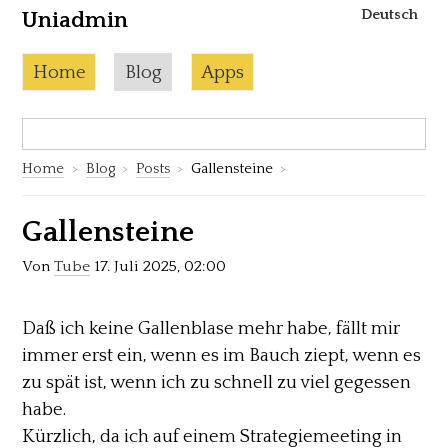
Deutsch
Uniadmin
Skip to content
Current page:
Home
Blog
Apps
Search:
S
Home
Blog
Posts
Gallensteine
Gallensteine
Von
Tube
17. Juli 2025, 02:00
Daß ich keine Gallenblase mehr habe, fällt mir
immer erst ein, wenn es im Bauch ziept, wenn es
zu spät ist, wenn ich zu schnell zu viel gegessen
habe.
Kürzlich, da ich auf einem Strategiemeeting in