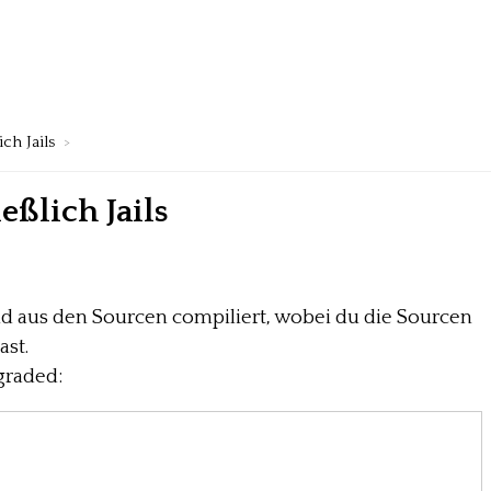
ch Jails
eßlich Jails
nd aus den Sourcen compiliert, wobei du die Sourcen
st.
graded: