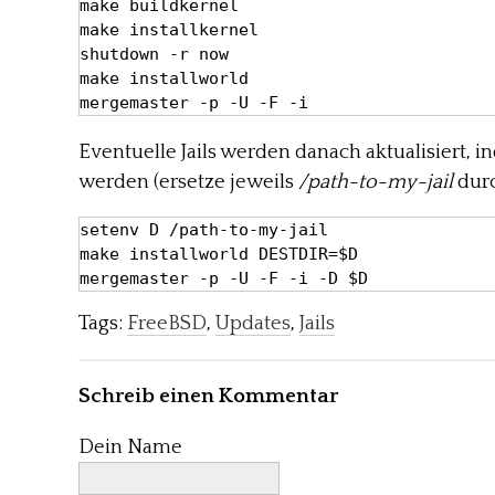
make buildkernel

make installkernel

shutdown -r now

make installworld

mergemaster -p -U -F -i
Eventuelle Jails werden danach aktualisiert, i
werden (ersetze jeweils
/path-to-my-jail
durc
setenv D /path-to-my-jail

make installworld DESTDIR=$D

mergemaster -p -U -F -i -D $D
Tags:
FreeBSD
,
Updates
,
Jails
Schreib einen Kommentar
Dein Name