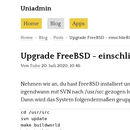
Uniadmin
Skip to content
Current page:
Home
Blog
Apps
Home
Blog
Posts
Upgrade FreeBSD - einschließli
Upgrade FreeBSD - einschli
Von
Tube
20. Juli 2020, 10:46
Nehmen wir an, du hast FreeBSD installiert u
irgendwann mit SVN nach /usr/src gezogen ha
Dann wird das System folgendermaßen geup
cd /usr/src

svn update

make buildworld
