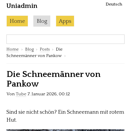
Deutsch
Uniadmin
Skip to content
Current page:
Home
Blog
Apps
Search:
S
Home
Blog
Posts
Die
Schneemänner von Pankow
Die Schneemänner von
Pankow
Von
Tube
7. Januar 2026, 00:12
Sind sie nicht schön? Ein Schneemann mit rotem
Hut.