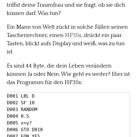
triffst deine Traumfrau und sie fragt, ob sie dich
küssen darf. Was tun?
Ein Mann von Welt zückt in solche Fällen seinen
Taschenrechner, einen
HP35s
, drückt ein paar
Tasten, blickt aufs Display und weiß, was zu tun
ist.
Es sind 44 Byte, die dein Leben verändern
können. Ja oder Nein. Wie geht es weiter? Hier ist
das Programm für den HP35s:
D001 LBL D

D002 SF 10

D003 RANDOM

D004 0.5

D005 x<y?

D006 GTO D010

D007 EQN YES
