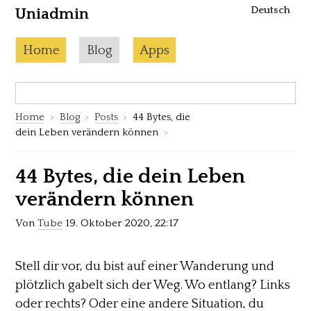
Deutsch
Uniadmin
Skip to content
Current page:
Home
Blog
Apps
Search:
S
Home
Blog
Posts
44 Bytes, die
dein Leben verändern können
44 Bytes, die dein Leben
verändern können
Von
Tube
19. Oktober 2020, 22:17
Stell dir vor, du bist auf einer Wanderung und
plötzlich gabelt sich der Weg. Wo entlang? Links
oder rechts? Oder eine andere Situation, du